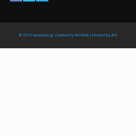
© 2015 sevataxis.gr. Created by
AiOWeb
| Hosted by
AiO