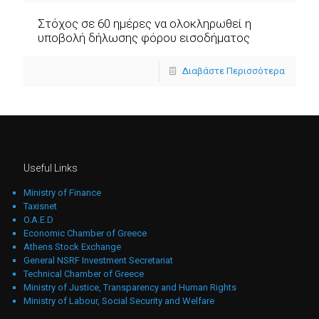
Στόχος σε 60 ημέρες να ολοκληρωθεί η
υποβολή δήλωσης φόρου εισοδήματος
Διαβάστε Περισσότερα
Useful Links
Ministry of Finance
Taxisnet
O.A.E.D
Economic Chamber of Greece
Athens Stock Exchange
General NSRF Investment Secretariat
Technical Chamber of Greece
Ministry of Justice, Transparency and Human Rights
Ministry of Labour, Social Security and Welfare