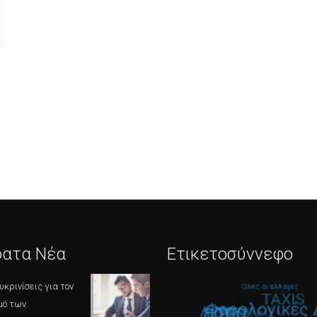
ατα Νέα
Ετικετοσύννεφο
υκρινίσεις για τον
μό των