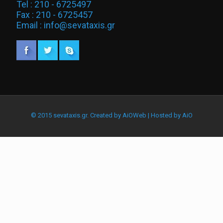
Tel : 210 - 6725497
Fax : 210 - 6725457
Email : info@sevataxis.gr
© 2015 sevataxis.gr. Created by
AiOWeb
| Hosted by
AiO