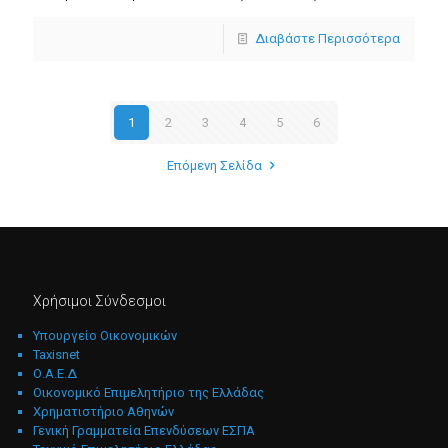
Διαβάστε Περισσότερα
1
2
3
4
5
6
Επόμενη Σελίδα
Χρήσιμοι Σύνδεσμοι
Υπουργείο Οικονομικών
Taxisnet
Ο.Α.Ε.Δ
Οικονομικό Επιμελητήριο της Ελλάδας
Χρηματιστήριο Αθηνών
Γενική Γραμματεία Επενδύσεων ΕΣΠΑ