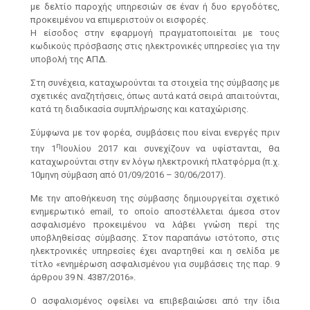
με δελτίο παροχής υπηρεσιών σε έναν ή δυο εργοδότες,
προκειμένου να επιμεριστούν οι εισφορές.
Η είσοδος στην εφαρμογή πραγματοποιείται με τους
κωδικούς πρόσβασης στις ηλεκτρονικές υπηρεσίες για την
υποβολή της ΑΠΔ.
Στη συνέχεια, καταχωρούνται τα στοιχεία της σύμβασης με
σχετικές αναζητήσεις, όπως αυτά κατά σειρά απαιτούνται,
κατά τη διαδικασία συμπλήρωσης και καταχώρισης.
Σύμφωνα με τον φορέα, συμβάσεις που είναι ενεργές πριν
η
την 1
Ιουλίου 2017 και συνεχίζουν να υφίστανται, θα
καταχωρούνται στην εν λόγω ηλεκτρονική πλατφόρμα (π.χ.
10μηνη σύμβαση από 01/09/2016 – 30/06/2017).
Με την αποθήκευση της σύμβασης δημιουργείται σχετικό
ενημερωτικό email, το οποίο αποστέλλεται άμεσα στον
ασφαλισμένο προκειμένου να λάβει γνώση περί της
υποβληθείσας σύμβασης. Στον παραπάνω ιστότοπο, στις
ηλεκτρονικές υπηρεσίες έχει αναρτηθεί και η σελίδα με
τίτλο «ενημέρωση ασφαλισμένου για συμβάσεις της παρ. 9
άρθρου 39 Ν. 4387/2016».
Ο ασφαλισμένος οφείλει να επιβεβαιώσει από την ίδια