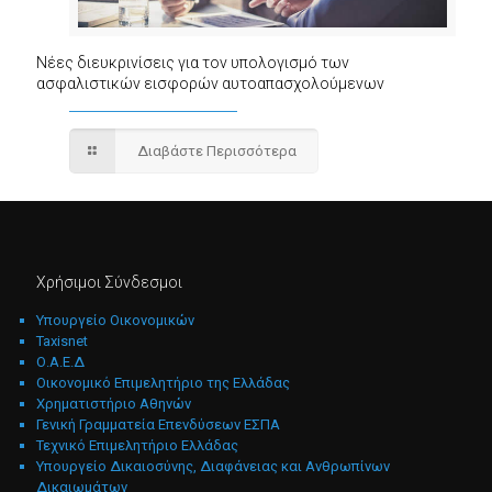
Νέες διευκρινίσεις για τον υπολογισμό των
ασφαλιστικών εισφορών αυτοαπασχολούμενων
Διαβάστε Περισσότερα
Χρήσιμοι Σύνδεσμοι
Υπουργείο Οικονομικών
Taxisnet
Ο.Α.Ε.Δ
Οικονομικό Επιμελητήριο της Ελλάδας
Χρηματιστήριο Αθηνών
Γενική Γραμματεία Επενδύσεων ΕΣΠΑ
Τεχνικό Επιμελητήριο Ελλάδας
Υπουργείο Δικαιοσύνης, Διαφάνειας και Ανθρωπίνων
Δικαιωμάτων