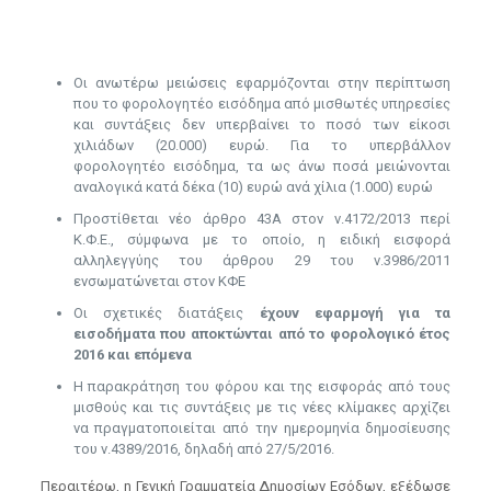
Οι ανωτέρω μειώσεις εφαρμόζονται στην περίπτωση
που το φορολογητέο εισόδημα από μισθωτές υπηρεσίες
και συντάξεις δεν υπερβαίνει το ποσό των είκοσι
χιλιάδων (20.000) ευρώ. Για το υπερβάλλον
φορολογητέο εισόδημα, τα ως άνω ποσά μειώνονται
αναλογικά κατά δέκα (10) ευρώ ανά χίλια (1.000) ευρώ
Προστίθεται νέο άρθρο 43Α στον ν.4172/2013 περί
Κ.Φ.Ε., σύμφωνα με το οποίο, η ειδική εισφορά
αλληλεγγύης του άρθρου 29 του ν.3986/2011
ενσωματώνεται στον ΚΦΕ
Οι σχετικές διατάξεις
έχουν εφαρμογή για τα
εισοδήματα που αποκτώνται από το φορολογικό έτος
2016 και επόμενα
Η παρακράτηση του φόρου και της εισφοράς από τους
μισθούς και τις συντάξεις με τις νέες κλίμακες αρχίζει
να πραγματοποιείται από την ημερομηνία δημοσίευσης
του ν.4389/2016, δηλαδή από 27/5/2016.
Περαιτέρω, η Γενική Γραμματεία Δημοσίων Εσόδων, εξέδωσε