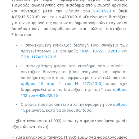
εισφοράς αλληλεγγύης στο εισόδημα από μισθωτή εργασία
και συντάξεις μετά την ψήφιση του
ν.4387/2016
(ΦΕΚ
Α΄85/12.5.2016) και του ν.4389/2016 «Επείγουσες διατάξεις
για την εφαρμογή της συμφωνίας δημοσιονομικών στόχων και
διαρθρωτικών μεταρρυθμίσεων και άλλες διατάξεις».
Ειδικότερα:
Η συγκεκριμένη εγκύκλιος διαταγή είναι συνέχεια των
προγενέστερων με αριθμούς
ΠΟΛ. 1072/31.3.2015
και
ΠΟΛ. 1174/5.8.2015
Η παρακράτηση φόρου στο εισόδημα από μισθούς –
συντάξεις, διενεργείται βάσει αναγωγής του μηνιαίου
εισοδήματος σε ετήσιο, σύμφωνα με την νέα κλίμακα του
άρθρου 15 παρ. 1 του Ν. 4172/2013
, όπως έχει
διαμορφωθεί από τις διατάξεις της παρ.1 του
άρθρου
112 του ν.4387/2016
Ο φόρος που προκύπτει κατά την εφαρμογή του
άρθρου
15
μειώνεται κατά τα ακόλουθα ποσά:
– χίλια εννιακόσια (1.900) ευρώ (για φορολογούμενο χωρίς
εξαρτώμενα τέκνα)
– χίλια εννιακόσια πενήντα (1.950) ευρώ (για φορολογούμενο