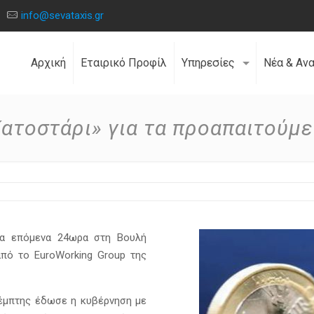
info@sevataxis.gr
Αρχική
Εταιρικό Προφίλ
Υπηρεσίες
Νέα & Αν
ατοστάρι» για τα προαπαιτούμ
τα επόμενα 24ωρα στη Βουλή
από το EuroWorking Group της
έμπτης έδωσε η κυβέρνηση με