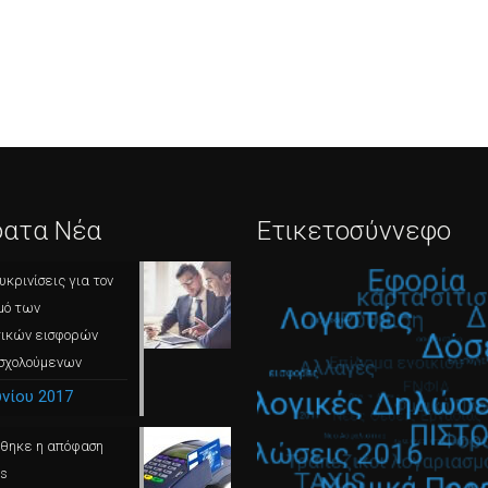
ατα Νέα
Ετικετοσύννεφο
υκρινίσεις για τον
μό των
τικών εισφορών
σχολούμενων
υνίου 2017
ύθηκε η απόφαση
os