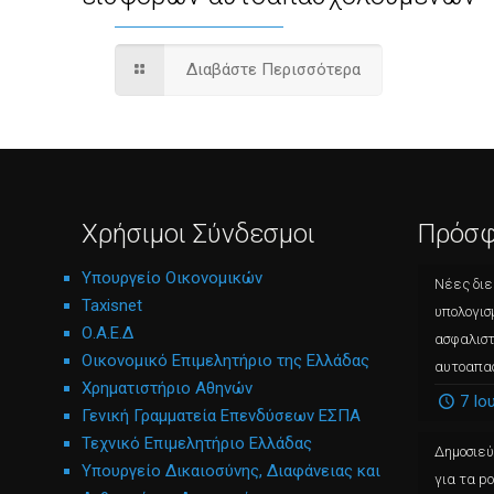
Διαβάστε Περισσότερα
Χρήσιμοι Σύνδεσμοι
Πρόσφ
Υπουργείο Οικονομικών
Νέες διε
Taxisnet
υπολογισ
Ο.Α.Ε.Δ
ασφαλισ
Οικονομικό Επιμελητήριο της Ελλάδας
αυτοαπα
Χρηματιστήριο Αθηνών
7 Ιο
Γενική Γραμματεία Επενδύσεων ΕΣΠΑ
Τεχνικό Επιμελητήριο Ελλάδας
Δημοσιε
Υπουργείο Δικαιοσύνης, Διαφάνειας και
για τα p