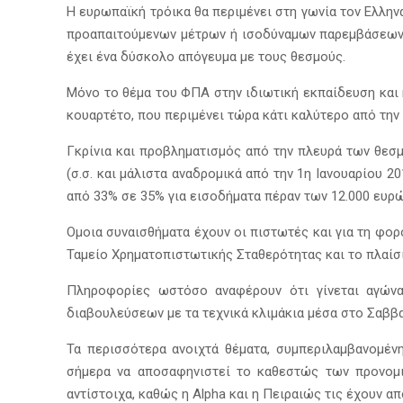
Η ευρωπαϊκή τρόικα θα περιμένει στη γωνία τον Ελλη
προαπαιτούμενων μέτρων ή ισοδύναμων παρεμβάσεων γι
έχει ένα δύσκολο απόγευμα με τους θεσμούς.
Μόνο το θέμα του ΦΠΑ στην ιδιωτική εκπαίδευση και 
κουαρτέτο, που περιμένει τώρα κάτι καλύτερο από την
Γκρίνια και προβληματισμός από την πλευρά των θεσ
(σ.σ. και μάλιστα αναδρομικά από την 1η Ιανουαρίου
από 33% σε 35% για εισοδήματα πέραν των 12.000 ευρώ
Ομοια συναισθήματα έχουν οι πιστωτές και για τη φορ
Ταμείο Χρηματοπιστωτικής Σταθερότητας και το πλαίσι
Πληροφορίες ωστόσο αναφέρουν ότι γίνεται αγώνα
διαβουλεύσεων με τα τεχνικά κλιμάκια μέσα στο Σαββ
Τα περισσότερα ανοιχτά θέματα, συμπεριλαμβανομένη
σήμερα να αποσαφηνιστεί το καθεστώς των προνομιο
αντίστοιχα, καθώς η Alpha και η Πειραιώς τις έχουν α