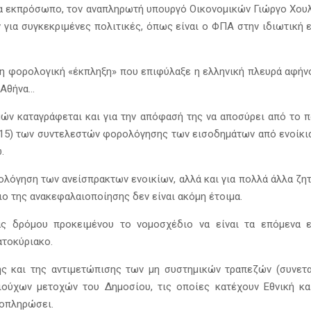
να εκπρόσωπο, τον αναπληρωτή υπουργό Οικονομικών Γιώργο Χου
α συγκεκριμένες πολιτικές, όπως είναι ο ΦΠΑ στην ιδιωτική ε
η φορολογική «έκπληξη» που επιφύλαξε η ελληνική πλευρά αφήνο
 Αθήνα…
μών καταγράφεται και για την απόφασή της να αποσύρει από το 
 2015) των συντελεστών φορολόγησης των εισοδημάτων από ενοίκι
.
ολόγηση των ανείσπρακτων ενοικίων, αλλά και για πολλά άλλα ζη
ο της ανακεφαλαιοποίησης δεν είναι ακόμη έτοιμα.
ς δρόμου προκειμένου το νομοσχέδιο να είναι τα επόμενα 
ατοκύριακο.
ς και της αντιμετώπισης των μη συστημικών τραπεζών (συνεταιρ
ύχων μετοχών του Δημοσίου, τις οποίες κατέχουν Εθνική και 
ποπληρώσει.