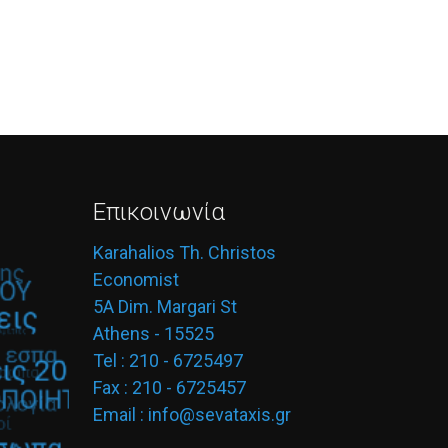
Επικοινωνία
Karahalios Th. Christos
Economist
5A Dim. Margari St
Athens - 15525
Tel : 210 - 6725497
Fax : 210 - 6725457
Email : info@sevataxis.gr