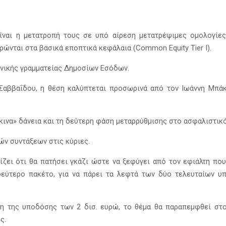
ίναι η μετατροπή τους σε υπό αίρεση μετατρέψιμες ομολογίες 
ώνται στα βασικά εποπτικά κεφάλαια (Common Equity Tier I).
ενικής γραμματείας Δημοσίων Εσόδων.
 Σαββαΐδου, η θέση καλύπτεται προσωρινά από τον Ιωάννη Μπάκ
όκκινα» δάνεια και τη δεύτερη φάση μεταρρύθμισης στο ασφαλιστικό
ών συντάξεων στις κύριες.
ρίζει ότι θα πατήσει γκάζι ώστε να ξεφύγει από τον εφιάλτη π
εύτερο πακέτο, για να πάρει τα λεφτά των δύο τελευταίων υπ
ση της υποδόσης των 2 δισ. ευρώ, το θέμα θα παραπεμφθεί στο
ς.