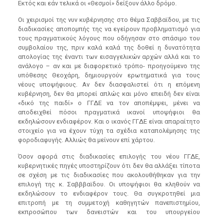
Εκτός και εάν τελικά οι «Θεσμοί» δείξουν άλλο δρόμο.
Οι χειρισμοί της νυν κυβέρνησης στο θέμα Σαββαϊδου, με τις
διαδικασίες αποπομπής της να εγείρουν προβληματισμό για
τους πραγματικούς λόγους που οδήγησαν στο σπάσιμο του
συμβολαίου της, πριν καλά καλά της δοθεί η δυνατότητα
απολογίας της έναντι των εισαγγελικών αρχών αλλά και το
ανάλογο – αν και με διαφορετικό τρόπο- προηγούμενο της
υπόθεσης Θεοχάρη, δημιουργούν ερωτηματικά για τους
νέους υποψήφιους. Αν δεν διασφαλιστεί ότι η επόμενη
κυβέρνηση, δεν θα μπορεί απλώς και μόνο επειδή δεν είναι
«δικό της παιδί» ο ΓΓΔΕ να τον αποπέμψει, μένει να
αποδειχθεί πόσοι πραγματικά ικανοί υποψήφιοι θα
εκδηλώσουν ενδιαφέρον. Και ο ικανός ΓΓΔΕ είναι απαραίτητο
στοιχείο για να έχουν τύχη τα σχέδια καταπολέμησης της
φοροδιαφυγής. Αλλιώς θα μείνουν επί χάρτου.
Όσον αφορά στις διαδικασίες επιλογής του νέου ΓΓΔΕ,
κυβερνητικές πηγές υποστηρίζουν ότι δεν θα αλλάξει τίποτα
σε σχέση με τις διαδικασίες που ακολουθήθηκαν για την
επιλογή της κ. Σαβββαϊδου. Οι υποψήφιοι θα κληθούν να
εκδηλώσουν το ενδιαφέρον τους. Θα συγκροτηθεί μια
επιτροπή με τη συμμετοχή καθηγητών πανεπιστημίου,
εκπροσώπου των δανειστών και του υπουργείου