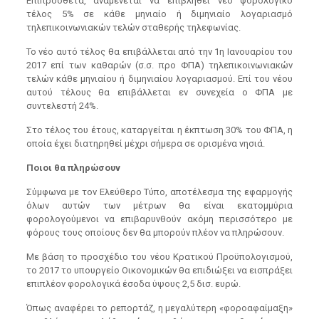
Επιπρόσθετα, αναμένεται να επιβληθεί νέο φορολογικό
τέλος 5% σε κάθε μηνιαίο ή διμηνιαίο λογαριασμό
τηλεπικοινωνιακών τελών σταθερής τηλεφωνίας.
Το νέο αυτό τέλος θα επιβάλλεται από την 1η Ιανουαρίου του
2017 επί των καθαρών (σ.σ. προ ΦΠΑ) τηλεπικοινωνιακών
τελών κάθε μηνιαίου ή διμηνιαίου λογαριασμού. Επί του νέου
αυτού τέλους θα επιβάλλεται εν συνεχεία ο ΦΠΑ με
συντελεστή 24%.
Στο τέλος του έτους, καταργείται η έκπτωση 30% του ΦΠΑ, η
οποία έχει διατηρηθεί μέχρι σήμερα σε ορισμένα νησιά.
Ποιοι θα πληρώσουν
Σύμφωνα με τον Ελεύθερο Τύπο, αποτέλεσμα της εφαρμογής
όλων αυτών των μέτρων θα είναι εκατομμύρια
φορολογούμενοι να επιβαρυνθούν ακόμη περισσότερο με
φόρους τους οποίους δεν θα μπορούν πλέον να πληρώσουν.
Με βάση το προσχέδιο του νέου Κρατικού Προϋπολογισμού,
το 2017 το υπουργείο Οικονομικών θα επιδιώξει να εισπράξει
επιπλέον φορολογικά έσοδα ύψους 2,5 δισ. ευρώ.
Όπως αναφέρει το ρεπορτάζ, η μεγαλύτερη «φοροαφαίμαξη»