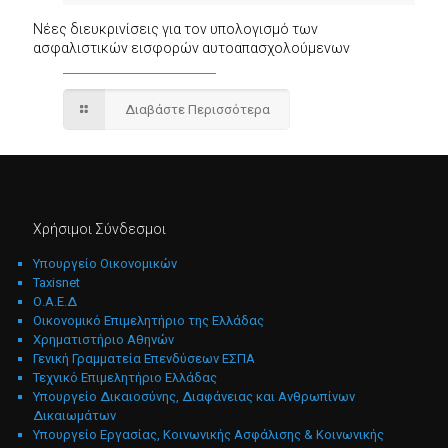
Νέες διευκρινίσεις για τον υπολογισμό των
ασφαλιστικών εισφορών αυτοαπασχολούμενων
Διαβάστε Περισσότερα
Χρήσιμοι Σύνδεσμοι
Υπουργείο Οικονομικών
Taxisnet
Ο.Α.Ε.Δ
Οικονομικό Επιμελητήριο της Ελλάδας
Χρηματιστήριο Αθηνών
Γενική Γραμματεία Επενδύσεων ΕΣΠΑ
Τεχνικό Επιμελητήριο Ελλάδας
Υπουργείο Δικαιοσύνης, Διαφάνειας και Ανθρωπίνων
Δικαιωμάτων
Υπουργείο Εργασίας, Κοινωνικής Ασφάλισης & Κοινωνικής