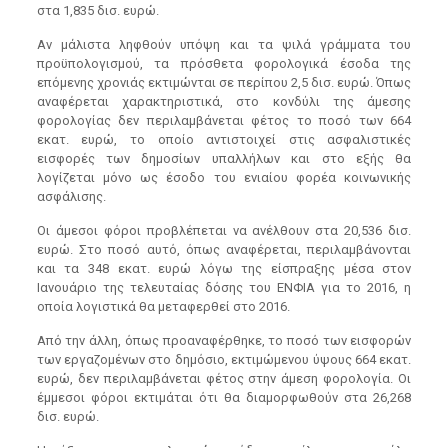
στα 1,835 δισ. ευρώ.
Αν μάλιστα ληφθούν υπόψη και τα ψιλά γράμματα του
προϋπολογισμού, τα πρόσθετα φορολογικά έσοδα της
επόμενης χρονιάς εκτιμώνται σε περίπου 2,5 δισ. ευρώ. Όπως
αναφέρεται χαρακτηριστικά, στο κονδύλι της άμεσης
φορολογίας δεν περιλαμβάνεται φέτος το ποσό των 664
εκατ. ευρώ, το οποίο αντιστοιχεί στις ασφαλιστικές
εισφορές των δημοσίων υπαλλήλων και στο εξής θα
λογίζεται μόνο ως έσοδο του ενιαίου φορέα κοινωνικής
ασφάλισης.
Οι άμεσοι φόροι προβλέπεται να ανέλθουν στα 20,536 δισ.
ευρώ. Στο ποσό αυτό, όπως αναφέρεται, περιλαμβάνονται
και τα 348 εκατ. ευρώ λόγω της είσπραξης μέσα στον
Ιανουάριο της τελευταίας δόσης του ΕΝΦΙΑ για το 2016, η
οποία λογιστικά θα μεταφερθεί στο 2016.
Από την άλλη, όπως προαναφέρθηκε, το ποσό των εισφορών
των εργαζομένων στο δημόσιο, εκτιμώμενου ύψους 664 εκατ.
ευρώ, δεν περιλαμβάνεται φέτος στην άμεση φορολογία. Οι
έμμεσοι φόροι εκτιμάται ότι θα διαμορφωθούν στα 26,268
δισ. ευρώ.