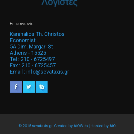
Επικοινωνία
Karahalios Th. Christos
Economist
5A Dim. Margari St
Athens - 15525
Tel : 210 - 6725497
Fax : 210 - 6725457
Email : info@sevataxis.gr
© 2015 sevataxis.gr. Created by
AiOWeb
| Hosted by
AiO