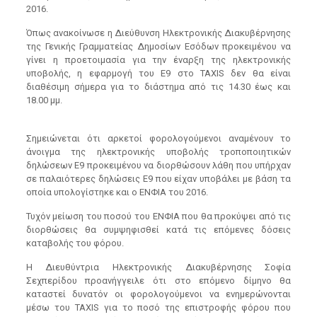
2016.
Όπως ανακοίνωσε η Διεύθυνση Ηλεκτρονικής Διακυβέρνησης
της Γενικής Γραμματείας Δημοσίων Εσόδων προκειμένου να
γίνει η προετοιμασία για την έναρξη της ηλεκτρονικής
υποβολής, η εφαρμογή του Ε9 στο TAXIS δεν θα είναι
διαθέσιμη σήμερα για το διάστημα από τις 14.30 έως και
18.00 μμ.
Σημειώνεται ότι αρκετοί φορολογούμενοι αναμένουν το
άνοιγμα της ηλεκτρονικής υποβολής τροποποιητικών
δηλώσεων Ε9 προκειμένου να διορθώσουν λάθη που υπήρχαν
σε παλαιότερες δηλώσεις Ε9 που είχαν υποβάλει με βάση τα
οποία υπολογίστηκε και ο ΕΝΦΙΑ του 2016.
Τυχόν μείωση του ποσού του ΕΝΦΙΑ που θα προκύψει από τις
διορθώσεις θα συμψηφισθεί κατά τις επόμενες δόσεις
καταβολής του φόρου.
Η Διευθύντρια Ηλεκτρονικής Διακυβέρνησης Σοφία
Σεχπερίδου προανήγγειλε ότι στο επόμενο δίμηνο θα
καταστεί δυνατόν οι φορολογούμενοι να ενημερώνονται
μέσω του TAXIS για το ποσό της επιστροφής φόρου που